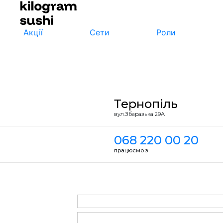
Акції
Сети
Роли
Тернопіль
вул.Збаразька 29А
068 220 00 20
працюємо з