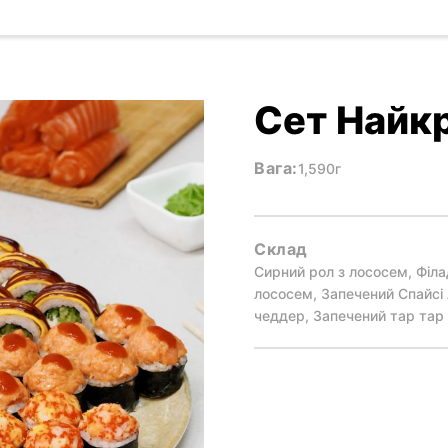
Сет Найк
Вага:
1,590г
Склад
Сирний рол з лососем, Філа
лососем, Запечений Спайсі
чеддер, Запечений тар тар