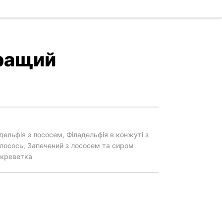
ращий
дельфія з лососем, Філадельфія в конжуті з
 лосось, Запечений з лососем та сиром
 креветка