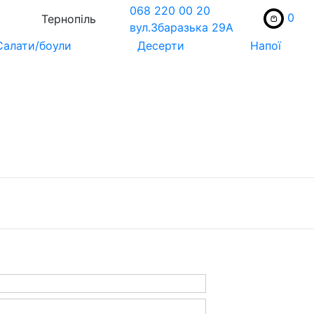
068 220 00 20
0
Тернопіль
вул.Збаразька 29А
Салати/боули
Десерти
Напої