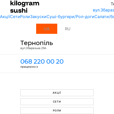
Т
вул.Збара
Акції
Сети
Роли
Закуски
Суші-бургери/Рол-доги
Салати/б
UA
RU
Тернопіль
вул.Збаразька 29А
068 220 00 20
працюємо з
АКЦІЇ
СЕТИ
РОЛИ