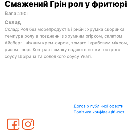
Смажений Грін рол у фритюрі
Вага:
290г
Склад
Склад: Рол без морепродуктів і риби : хрумка скоринка
темпура ролу в поєднанні з хрумким огірком, салатом
Айсберг і ніжним крем-сиром, томаго і крабовим міксом,
рисом і норі. Контраст смаку надають нотки гострого
соусу Шрірача та солодкого соусу Унагі.
Договір публічної оферти
Політика конфіденційності