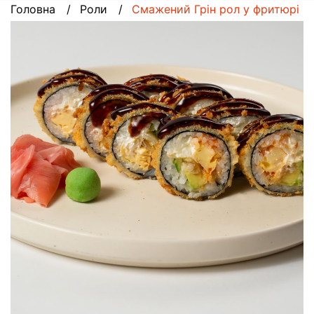
Головна
Роли
Смажений Грін рол у фритюрі