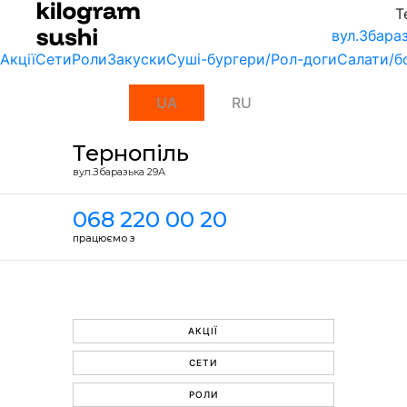
Т
вул.Збара
Акції
Сети
Роли
Закуски
Суші-бургери/Рол-доги
Салати/б
UA
RU
Тернопіль
вул.Збаразька 29А
068 220 00 20
працюємо з
АКЦІЇ
СЕТИ
РОЛИ