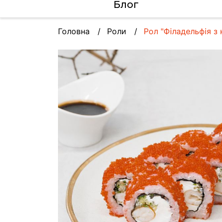
Блог
Головна
Роли
Рол "Філадельфія з 