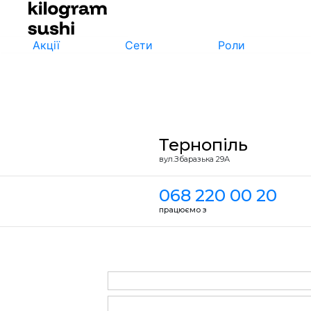
Акції
Сети
Роли
Тернопіль
вул.Збаразька 29А
068 220 00 20
працюємо з