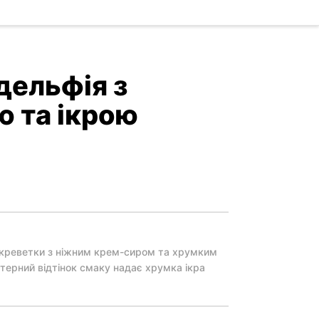
дельфія з
 та ікрою
 креветки з ніжним крем-сиром та хрумким
актерний відтінок смаку надає хрумка ікра