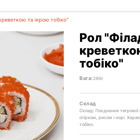
креветкою та ікрою тобіко"
Рол "Філа
креветкою
тобіко"
Вага:
260г
Склад
Склад: Поєднання тигрової
огірком, рисом і норі. Хар
тобіко.