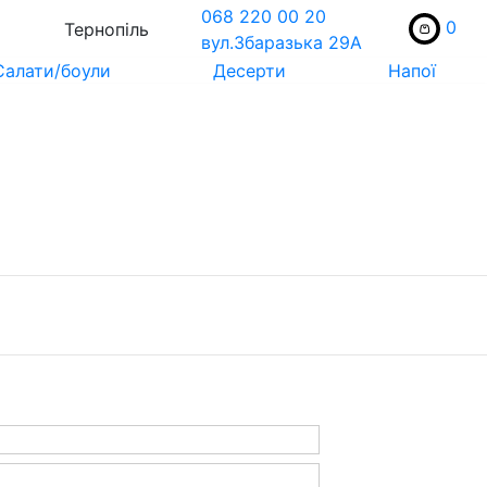
068 220 00 20
0
Тернопіль
вул.Збаразька 29А
Салати/боули
Десерти
Напої