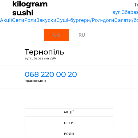
Т
вул.Збара
Акції
Сети
Роли
Закуски
Суші-бургери/Рол-доги
Салати/б
UA
RU
Тернопіль
вул.Збаразька 29А
068 220 00 20
працюємо з
АКЦІЇ
СЕТИ
РОЛИ