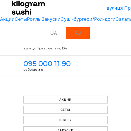
вулиця Пр
Акции
Сеты
Роллы
Закуски
Суші-бургери/Рол-доги
Салат
UA
RU
вулиця Привокзальна, 10-a
095 000 11 90
работаем с
АКЦИИ
СЕТЫ
РОЛЛЫ
ЗАКУСКИ