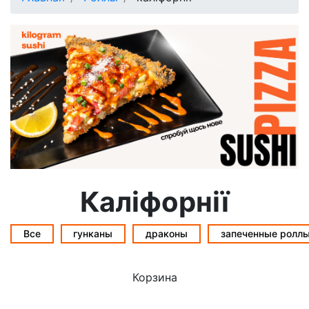
Каліфорнії
Все
гунканы
драконы
запеченные ролл
Корзина