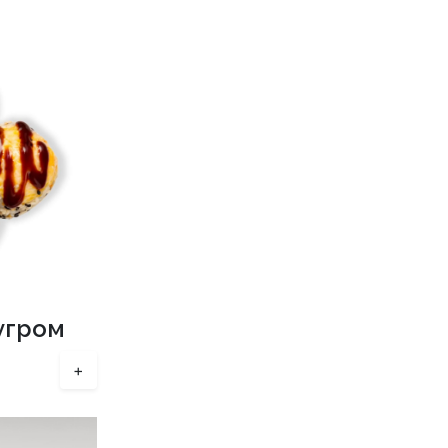
угром
+