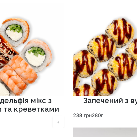
дельфія мікс з
Запечений з в
м та креветками
238
грн
280г
+