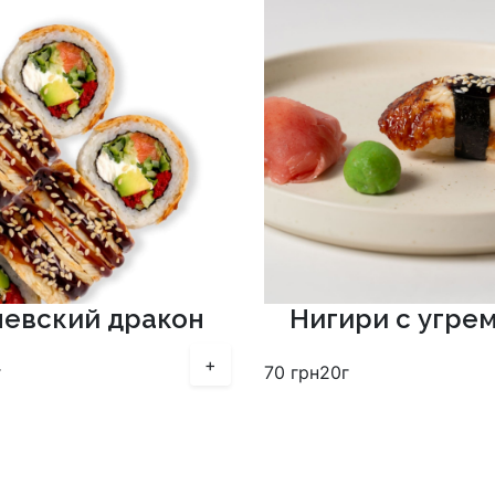
евский дракон
Нигири с угрем 
+
г
70
грн
20г