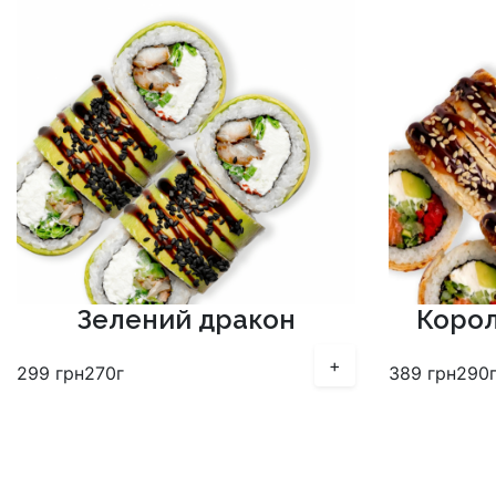
Зелений дракон
Корол
+
299
грн
270г
389
грн
290