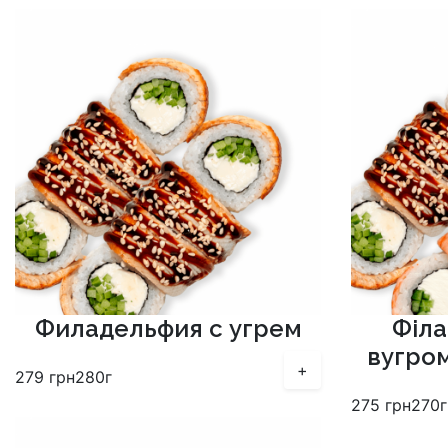
Филадельфия с угрем
Філа
вугро
+
279
грн
280г
275
грн
270г