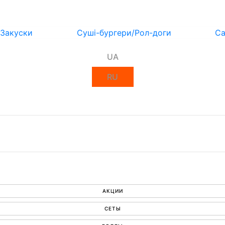
Закуски
Суші-бургери/Рол-доги
Са
UA
RU
АКЦИИ
СЕТЫ