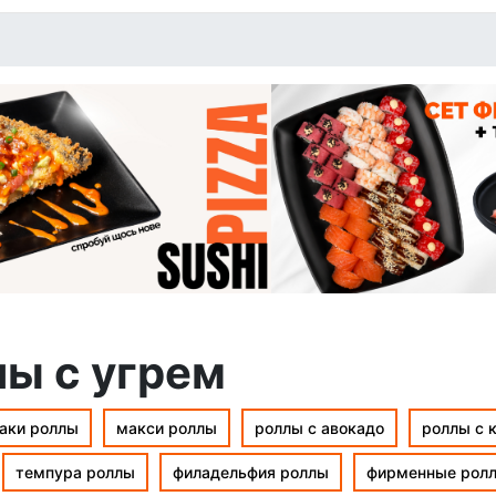
ы с угрем
аки роллы
макси роллы
роллы с авокадо
роллы с 
темпура роллы
филадельфия роллы
фирменные рол