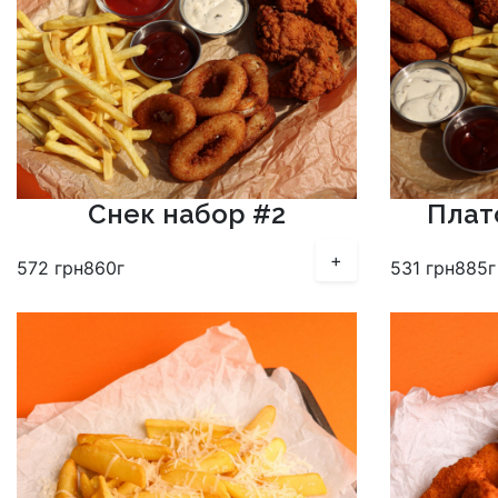
Снек набор #2
Плат
+
572
грн
860г
531
грн
885г