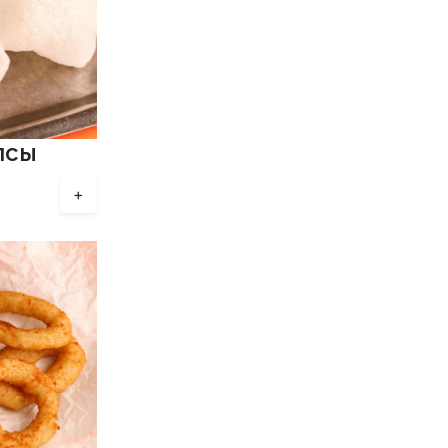
псы
+