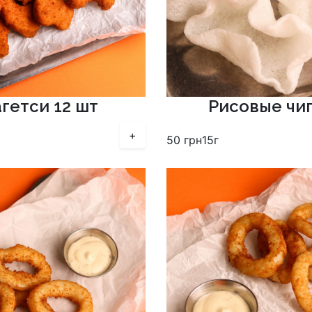
гетси 12 шт
Рисовые чи
+
50
грн
15г