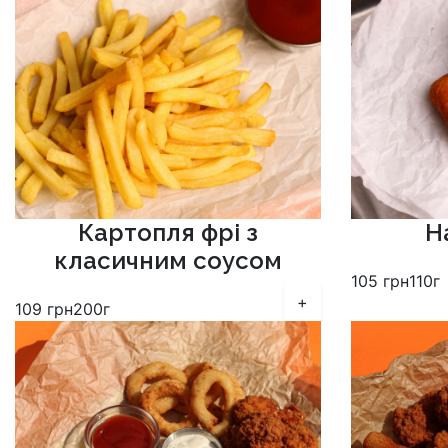
Картопля фрі з
Н
класичним соусом
105
грн
110г
+
109
грн
200г