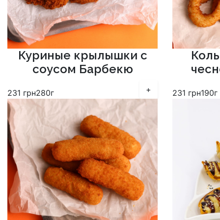
Куриные крылышки с
Коль
соусом Барбекю
чесн
+
231
грн
280г
231
грн
190г