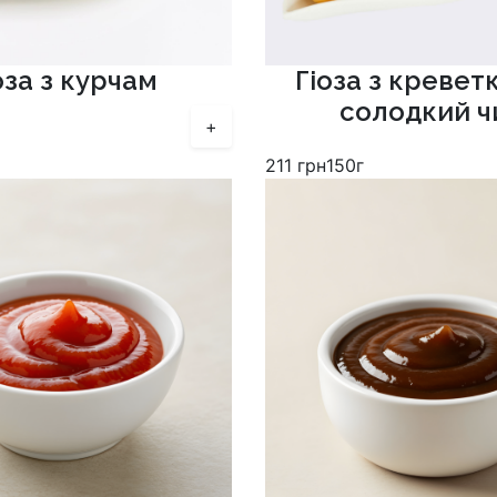
оза з курчам
Гіоза з кревет
солодкий ч
+
211
грн
150г