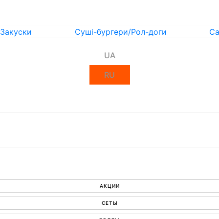
Закуски
Суші-бургери/Рол-доги
Са
UA
RU
АКЦИИ
СЕТЫ