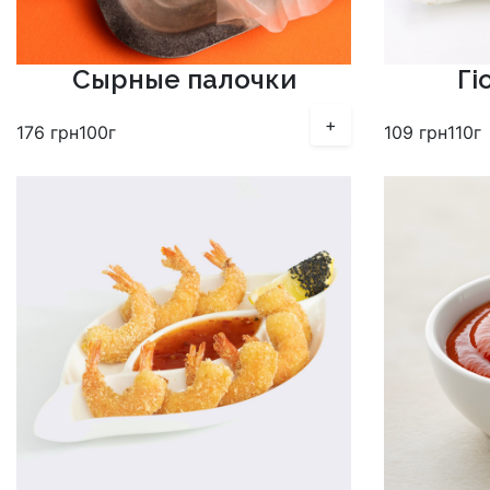
Сырные палочки
Гі
+
176
грн
100г
109
грн
110г