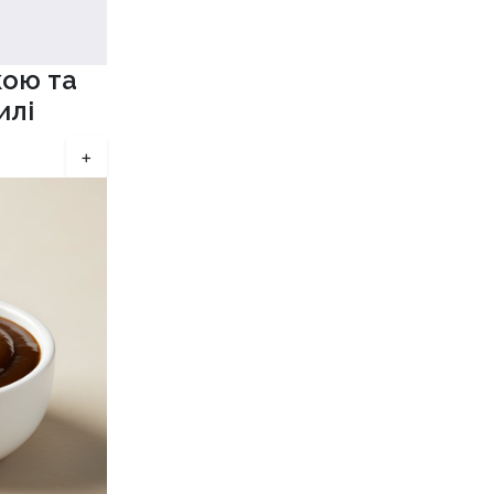
кою та
илі
+