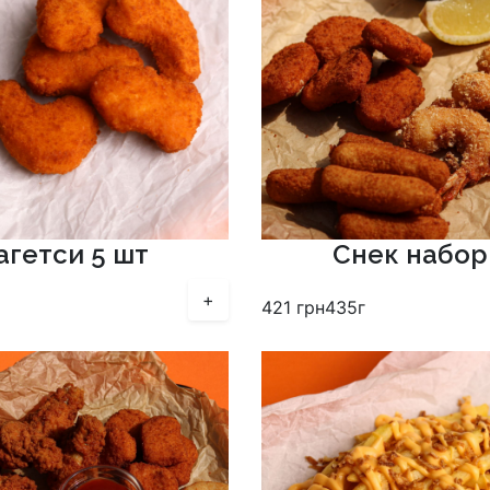
агетси 5 шт
Снек набор
+
421
грн
435г