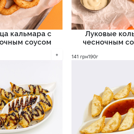
ца кальмара с
Луковые коль
очным соусом
чесночным с
+
141
грн
190г