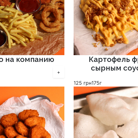
о на компанию
Картофель ф
сырным соу
+
125
грн
175г