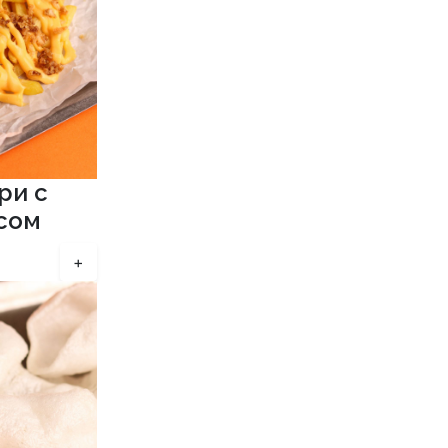
ри с
сом
+