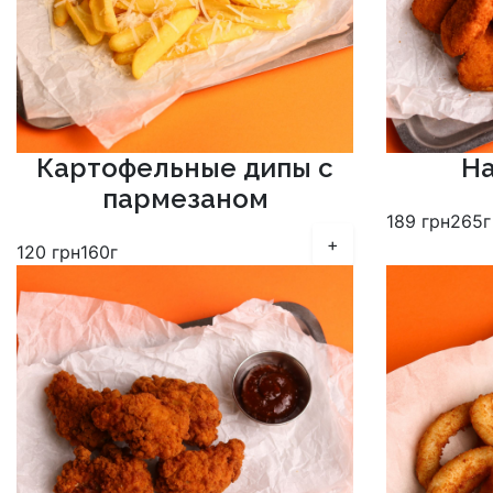
Картофельные дипы с
На
пармезаном
189
грн
265г
+
120
грн
160г