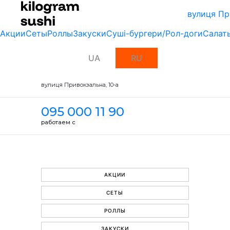
вулиця Пр
Акции
Сеты
Роллы
Закуски
Суші-бургери/Рол-доги
Салат
UA
RU
вулиця Привокзальна, 10-a
095 000 11 90
работаем с
АКЦИИ
СЕТЫ
РОЛЛЫ
ЗАКУСКИ