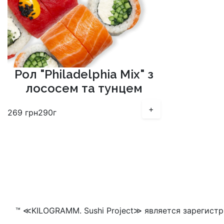
Рол "Philadelphia Mix" з
лососем та тунцем
+
269
грн
290г
™ ≪KILOGRAMM. Sushi Project≫ является зарегистр