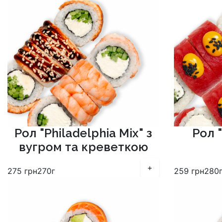
Рол "Philadelphia Mix" з
Рол "
вугром та креветкою
+
275
грн
270г
259
грн
280