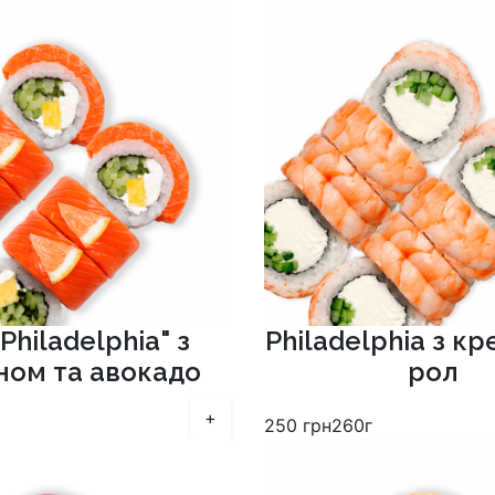
Philadelphia" з
Philadelphia з к
ном та авокадо
рол
+
250
грн
260г