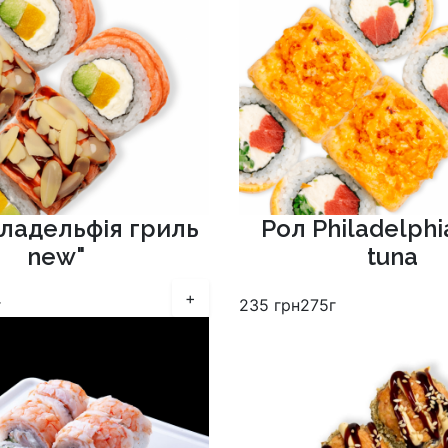
іладельфія гриль
Рол Philadelphi
new"
tuna
+
г
235
грн
275г