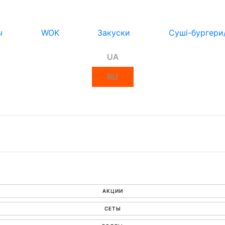
ы
WOK
Закуски
Суші-бургери
UA
RU
АКЦИИ
СЕТЫ