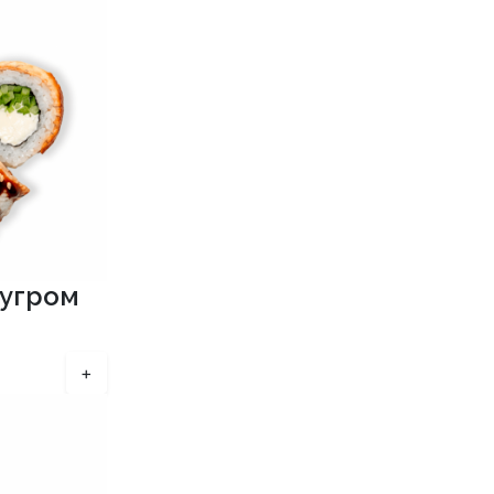
вугром
+