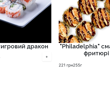
тигровий дракон
"Philadelphia" с
фритюрі
+
г
221
грн
255г