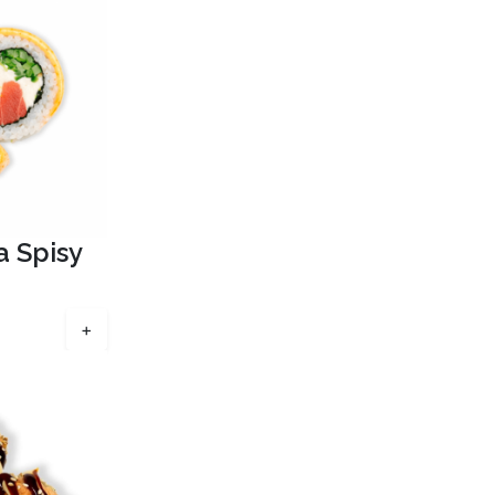
a Spisy
+