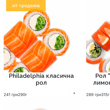
хіт продажів
Philadelphia класична
Рол "
рол
лимо
+
241
грн
290г
289
грн
315г