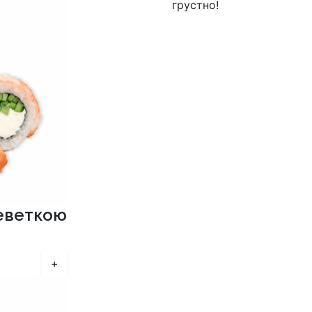
грустно!
реветкою
+