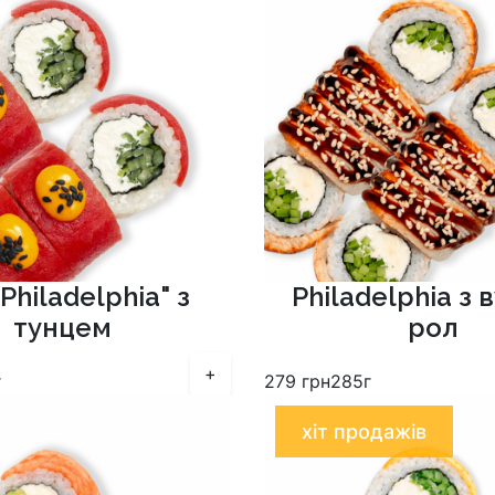
Philadelphia" з
Philadelphia з 
тунцем
рол
+
г
279
грн
285г
хіт продажів