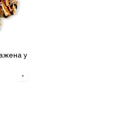
мажена у
+