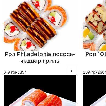
Рол Philadelphia лосось-
Рол "Ф
чеддер гриль
+
319
грн
335г
289
грн
290