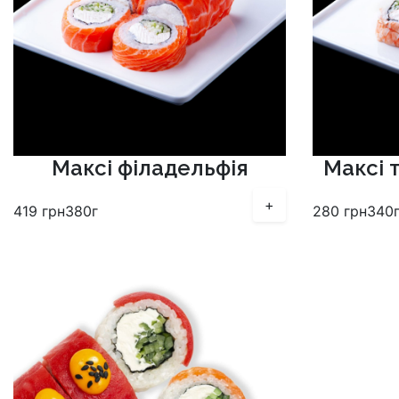
Максі філадельфія
Максі 
+
419
грн
380г
280
грн
340