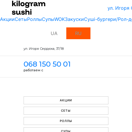
ул. Игоря
Акции
Сеты
Роллы
Супы
WOK
Закуски
Суші-бургери/Рол-д
UA
RU
ул. Игоря Сердюка, 37/18
068 150 50 01
работаем с
АКЦИИ
СЕТЫ
РОЛЛЫ
СУПЫ