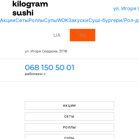
ул. Игоря
Акции
Сеты
Роллы
Супы
WOK
Закуски
Суші-бургери/Рол-д
UA
RU
ул. Игоря Сердюка, 37/18
068 150 50 01
работаем с
АКЦИИ
СЕТЫ
РОЛЛЫ
СУПЫ