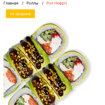
Главная
Роллы
Рол Нефріт
хіт продажів