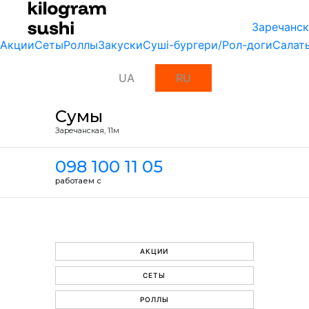
Заречанск
Акции
Сеты
Роллы
Закуски
Суші-бургери/Рол-доги
Салат
UA
RU
Сумы
Заречанская, 11м
098 100 11 05
работаем с
АКЦИИ
СЕТЫ
РОЛЛЫ