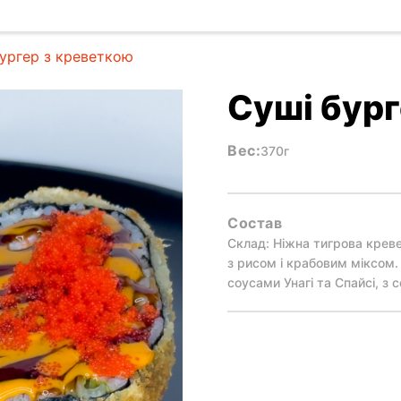
ургер з креветкою
Суші бург
Вес:
370г
Состав
Склад: Ніжна тигрова креве
з рисом і крабовим міксом.
соусами Унагі та Спайсі, з 