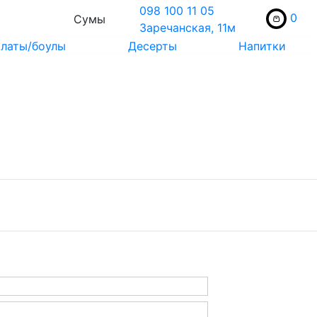
098 100 11 05
0
Сумы
Заречанская, 11м
латы/боулы
Десерты
Напитки