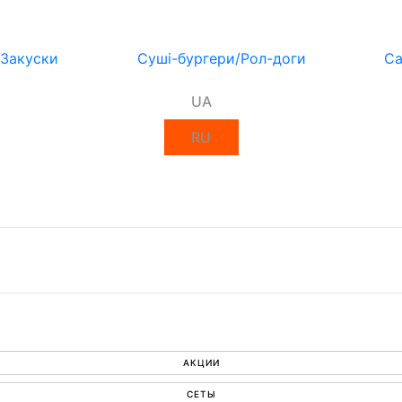
Закуски
Суші-бургери/Рол-доги
Са
UA
RU
АКЦИИ
СЕТЫ