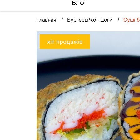
Блог
Главная
Бургеры/хот-доги
Суші б
хіт продажів