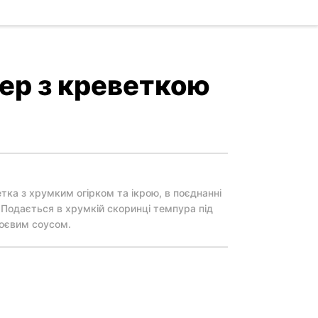
ер з креветкою
тка з хрумким огірком та ікрою, в поєднанні
 Подається в хрумкій скоринці темпура під
соєвим соусом.