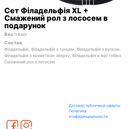
Сет Філадельфія XL +
Смажений рол з лососем в
подарунок
Вес:
1,640г
Состав
Філадельфія, Філадельфія з тунцем, Філадельфія з вугром,
Філадельфія з креветкою зверху, Філадельфія в ікрі тобіко,
Смажений рол з лососем
Договор публичной оферты
Политика
конфиденциальности