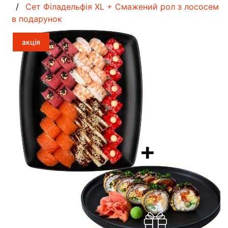
Сет Філадельфія XL + Смажений рол з лососем
в подарунок
акція