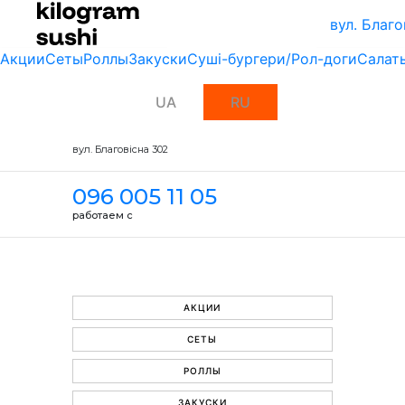
вул. Благо
Акции
Сеты
Роллы
Закуски
Суші-бургери/Рол-доги
Салат
UA
RU
вул. Благовісна 302
096 005 11 05
работаем с
АКЦИИ
СЕТЫ
РОЛЛЫ
ЗАКУСКИ