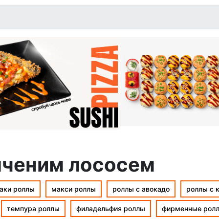
пченим лососем
аки роллы
макси роллы
роллы с авокадо
роллы с 
темпура роллы
филадельфия роллы
фирменные рол