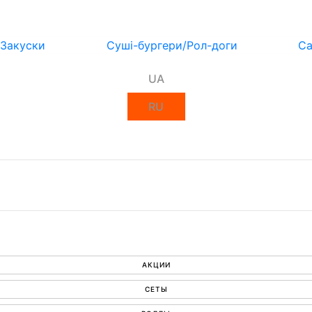
Закуски
Суші-бургери/Рол-доги
Са
UA
RU
АКЦИИ
СЕТЫ