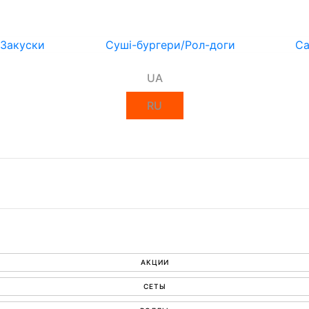
Закуски
Суші-бургери/Рол-доги
Са
UA
RU
АКЦИИ
СЕТЫ