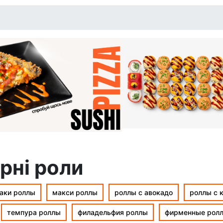
рні роли
аки роллы
макси роллы
роллы с авокадо
роллы с 
темпура роллы
филадельфия роллы
фирменные рол