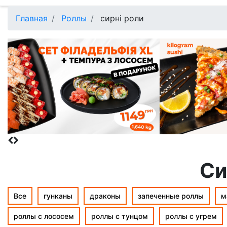
Главная
Роллы
cирні роли
Cи
Все
гунканы
драконы
запеченные роллы
м
роллы с лососем
роллы с тунцом
роллы с угрем