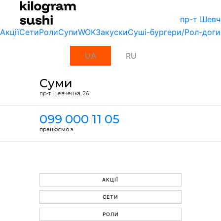
пр-т Шевч
Акції
Сети
Роли
Супи
WOK
Закуски
Суші-бургери/Рол-доги
UA
RU
Суми
пр-т Шевченка, 26
099 000 11 05
працюємо з
АКЦІЇ
СЕТИ
РОЛИ