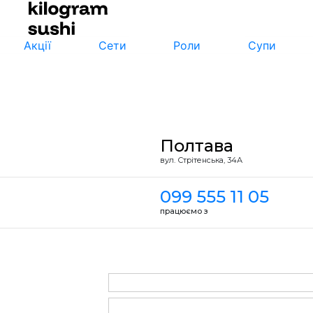
Акції
Сети
Роли
Супи
Полтава
вул. Стрiтенська, 34А
099 555 11 05
працюємо з