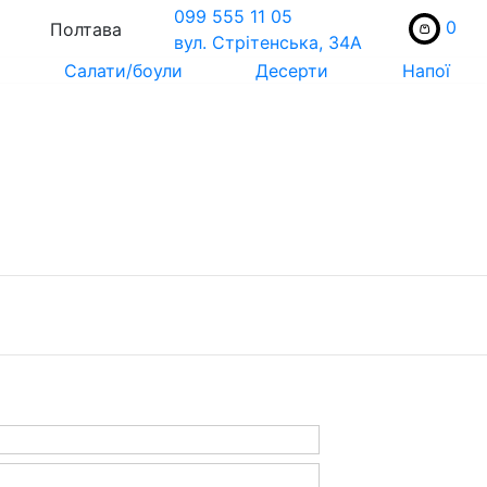
099 555 11 05
0
Полтава
вул. Стрiтенська, 34А
Салати/боули
Десерти
Напої