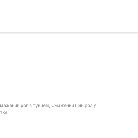
мажений рол з тунцем, Смажений Грін рол у
тка.