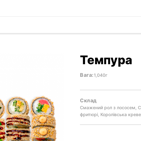
Темпура
Вага:
1,040г
Склад
Смажений рол з лососем, С
фритюрі, Королівська креве