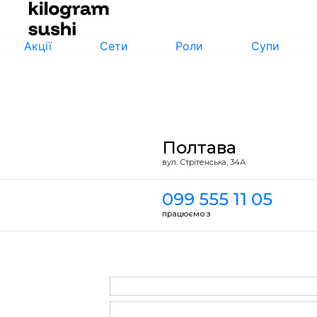
Акції
Сети
Роли
Супи
Полтава
вул. Стрiтенська, 34А
099 555 11 05
працюємо з