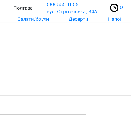
099 555 11 05
0
Полтава
вул. Стрiтенська, 34А
Салати/боули
Десерти
Напої