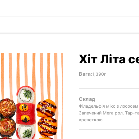
Хіт Літа с
Вага:
1,390г
Склад
Філадельфія мікс з лососем
Запечений Мега рол, Тар-та
креветкою,