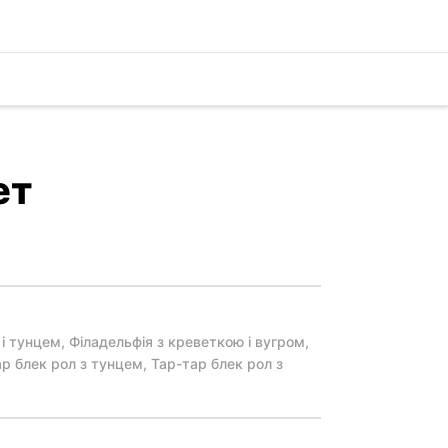
ет
 і тунцем, Філадельфія з креветкою і вугром,
р блек рол з тунцем, Тар-тар блек рол з