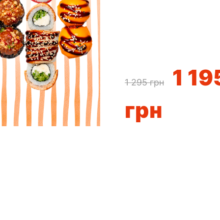
1 19
1 295
грн
грн