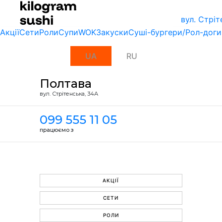
вул. Стрiт
Акції
Сети
Роли
Супи
WOK
Закуски
Суші-бургери/Рол-доги
UA
RU
Полтава
вул. Стрiтенська, 34А
099 555 11 05
працюємо з
АКЦІЇ
СЕТИ
РОЛИ