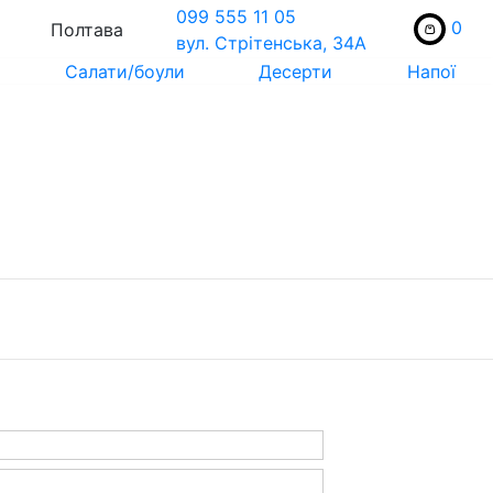
099 555 11 05
0
Полтава
вул. Стрiтенська, 34А
Салати/боули
Десерти
Напої