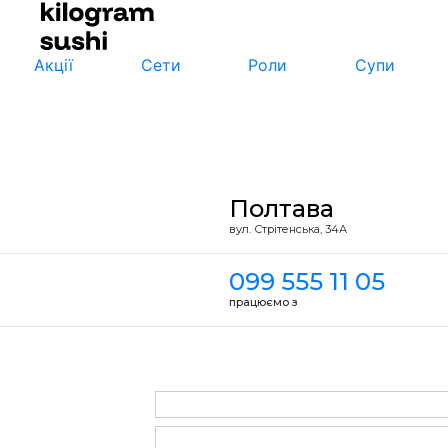
Акції
Сети
Роли
Супи
Полтава
вул. Стрiтенська, 34А
099 555 11 05
працюємо з