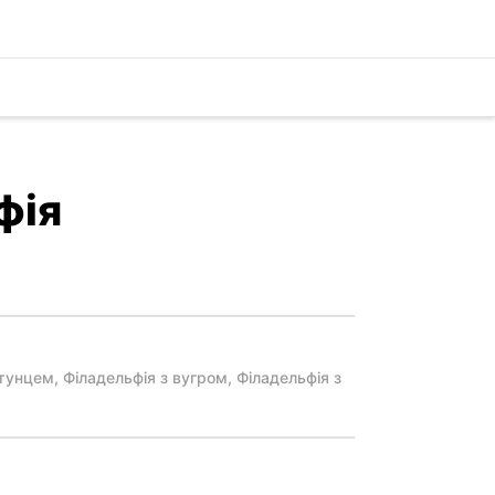
фія
 тунцем, Філадельфія з вугром, Філадельфія з