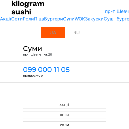
пр-т Шевч
Акції
Сети
Роли
Піца
Бургери
Супи
WOK
Закуски
Суші-бург
UA
RU
Суми
пр-т Шевченка, 26
099 000 11 05
працюємо з
АКЦІЇ
СЕТИ
РОЛИ