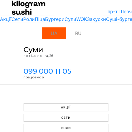
пр-т Шевч
Акції
Сети
Роли
Піца
Бургери
Супи
WOK
Закуски
Суші-бург
UA
RU
Суми
пр-т Шевченка, 26
099 000 11 05
працюємо з
АКЦІЇ
СЕТИ
РОЛИ