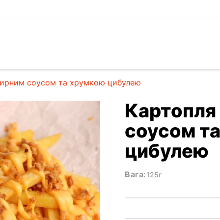
сирним соусом та хрумкою цибулею
Картопля 
соусом т
цибулею
Вага:
125г