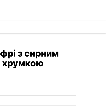
фрі з сирним
а хрумкою