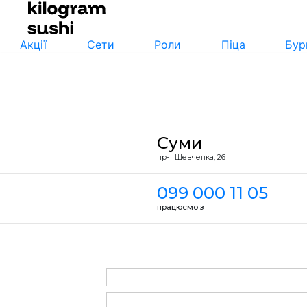
Акції
Сети
Роли
Піца
Бур
Суми
пр-т Шевченка, 26
099 000 11 05
працюємо з