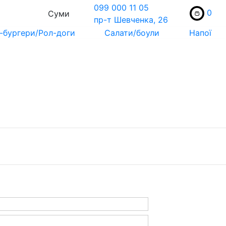
099 000 11 05
0
Суми
пр-т Шевченка, 26
-бургери/Рол-доги
Салати/боули
Напої