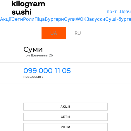
пр-т Шевч
Акції
Сети
Роли
Піца
Бургери
Супи
WOK
Закуски
Суші-бург
UA
RU
Суми
пр-т Шевченка, 26
099 000 11 05
працюємо з
АКЦІЇ
СЕТИ
РОЛИ