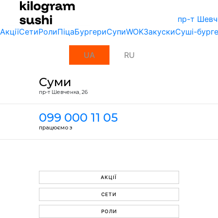
пр-т Шевч
Акції
Сети
Роли
Піца
Бургери
Супи
WOK
Закуски
Суші-бург
UA
RU
Суми
пр-т Шевченка, 26
099 000 11 05
працюємо з
АКЦІЇ
СЕТИ
РОЛИ