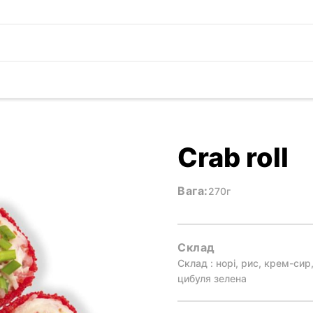
Crab roll
Вага:
270г
Склад
Склад : норі, рис, крем-сир,
цибуля зелена