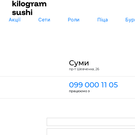
Акції
Сети
Роли
Піца
Бур
Суми
пр-т Шевченка, 26
099 000 11 05
працюємо з