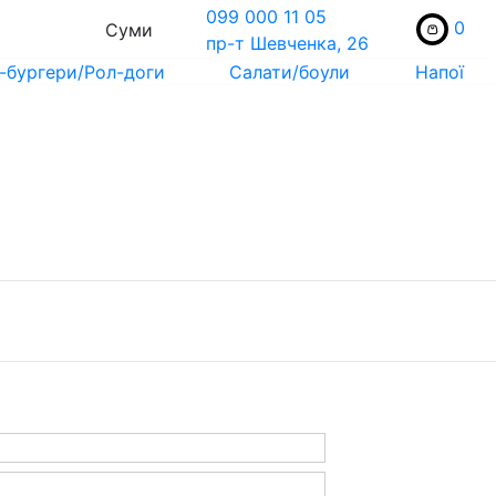
099 000 11 05
0
Суми
пр-т Шевченка, 26
-бургери/Рол-доги
Салати/боули
Напої