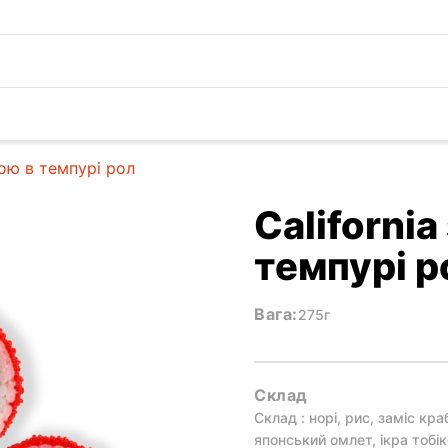
кою в темпурі рол
California
темпурі р
Вага:
275г
Склад
Склад : норі, рис, заміс кра
японський омлет, ікра тобік