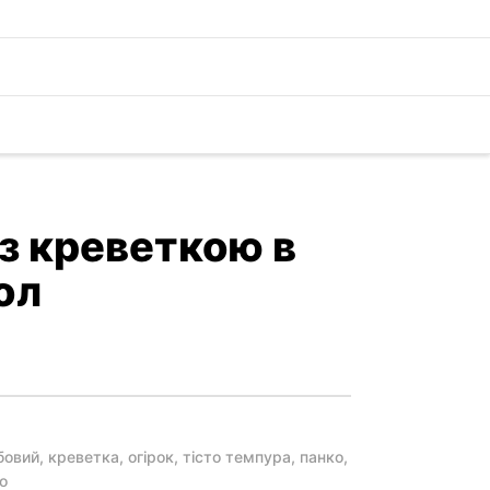
 з креветкою в
ол
бовий, креветка, огірок, тісто темпура, панко,
о