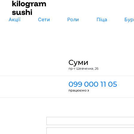
Акції
Сети
Роли
Піца
Бур
Суми
пр-т Шевченка, 26
099 000 11 05
працюємо з