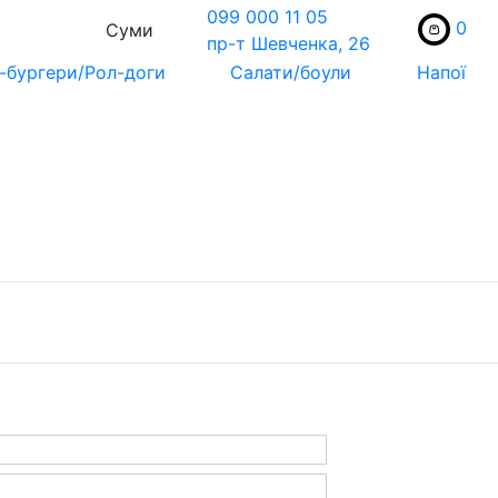
099 000 11 05
0
Суми
пр-т Шевченка, 26
-бургери/Рол-доги
Салати/боули
Напої