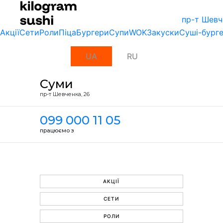
пр-т Шевч
Акції
Сети
Роли
Піца
Бургери
Супи
WOK
Закуски
Суші-бург
UA
RU
Суми
пр-т Шевченка, 26
099 000 11 05
працюємо з
АКЦІЇ
СЕТИ
РОЛИ