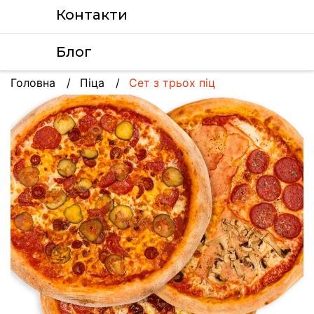
Контакти
Блог
Головна
Піца
Сет з трьох піц