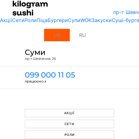
пр-т Шевч
Акції
Сети
Роли
Піца
Бургери
Супи
WOK
Закуски
Суші-бург
UA
RU
Суми
пр-т Шевченка, 26
099 000 11 05
працюємо з
АКЦІЇ
СЕТИ
РОЛИ