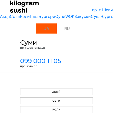
пр-т Шевч
Акції
Сети
Роли
Піца
Бургери
Супи
WOK
Закуски
Суші-бург
UA
RU
Суми
пр-т Шевченка, 26
099 000 11 05
працюємо з
АКЦІЇ
СЕТИ
РОЛИ