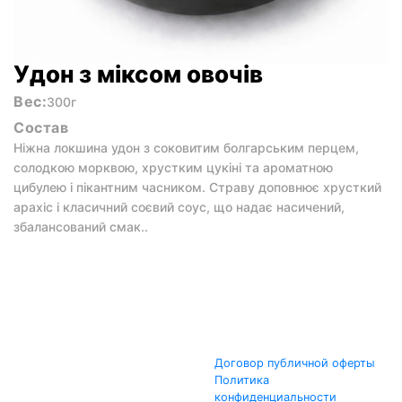
Удон з міксом овочів
Вес:
300г
Состав
Ніжна локшина удон з соковитим болгарським перцем,
солодкою морквою, хрустким цукіні та ароматною
цибулею і пікантним часником. Страву доповнює хрусткий
арахіс і класичний соєвий соус, що надає насичений,
збалансований смак..
Договор публичной оферты
Политика
конфиденциальности