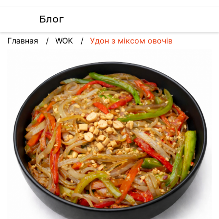
Блог
Главная
WOK
Удон з міксом овочів