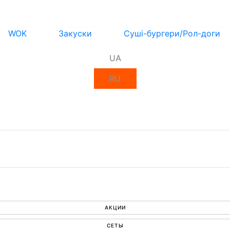
WOK
Закуски
Суші-бургери/Рол-доги
UA
RU
АКЦИИ
СЕТЫ