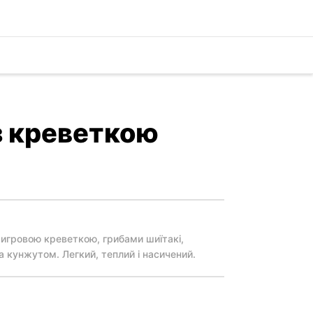
з креветкою
тигровою креветкою, грибами шиїтакі,
 кунжутом. Легкий, теплий і насичений.