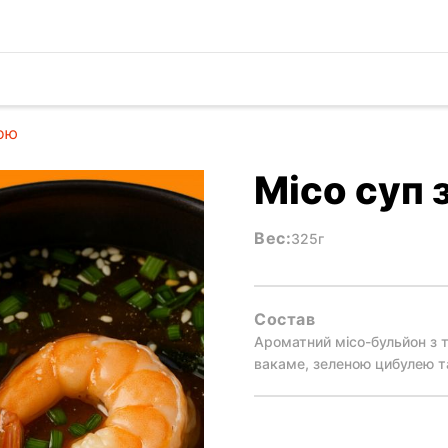
кою
Місо суп 
Вес:
325г
Состав
Ароматний місо-бульйон з 
вакаме, зеленою цибулею та