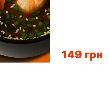
149
грн