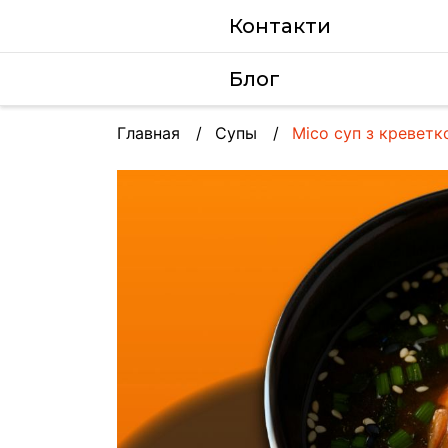
Контакти
Блог
Главная
Супы
Місо суп з кревет