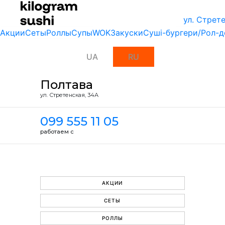
ул. Стрет
Акции
Сеты
Роллы
Супы
WOK
Закуски
Суші-бургери/Рол-д
UA
RU
Полтава
ул. Стретенская, 34А
099 555 11 05
работаем с
АКЦИИ
СЕТЫ
РОЛЛЫ