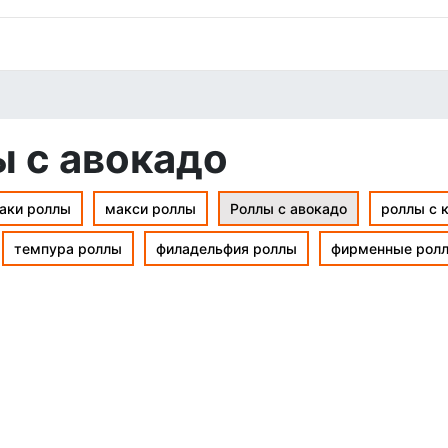
 с авокадо
аки роллы
макси роллы
Роллы с авокадо
роллы с 
темпура роллы
филадельфия роллы
фирменные рол