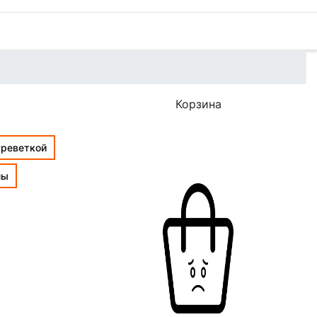
Корзина
креветкой
лы