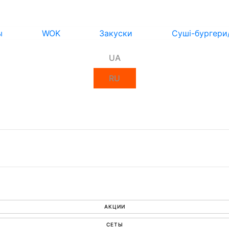
ы
WOK
Закуски
Суші-бургери
UA
RU
АКЦИИ
СЕТЫ