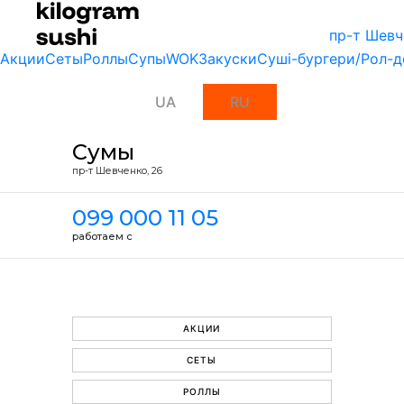
пр-т Шевч
Акции
Сеты
Роллы
Супы
WOK
Закуски
Суші-бургери/Рол-д
UA
RU
Сумы
пр-т Шевченко, 26
099 000 11 05
работаем с
АКЦИИ
СЕТЫ
РОЛЛЫ