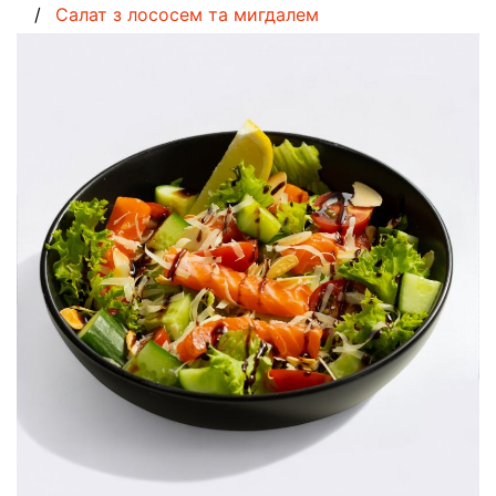
Cалат з лососем та мигдалем