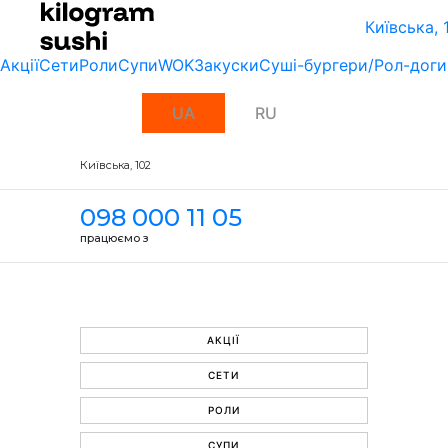
Київська, 
Акції
Сети
Роли
Супи
WOK
Закуски
Суші-бургери/Рол-доги
UA
RU
Київська, 102
098 000 11 05
працюємо з
АКЦІЇ
СЕТИ
РОЛИ
СУПИ