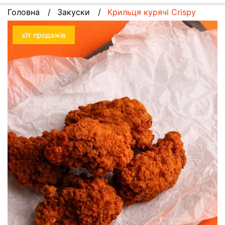
Головна
Закуски
Крильця курячі Crispy
хіт продажів