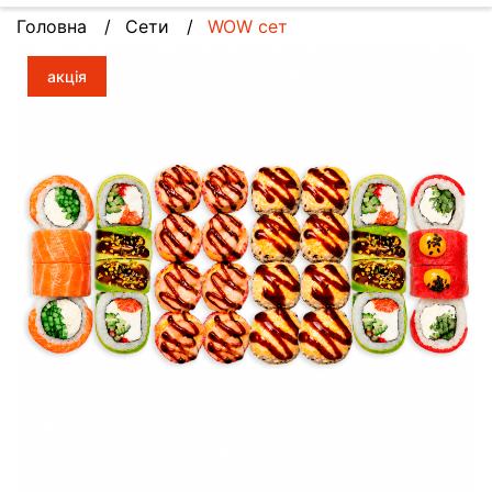
Головна
Сети
WOW сет
акція