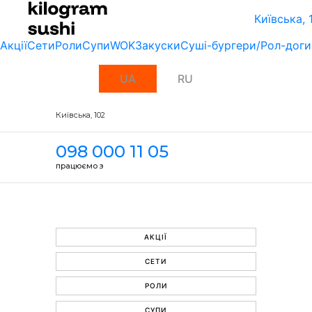
Київська, 
Акції
Сети
Роли
Супи
WOK
Закуски
Суші-бургери/Рол-доги
UA
RU
Київська, 102
098 000 11 05
працюємо з
АКЦІЇ
СЕТИ
РОЛИ
СУПИ