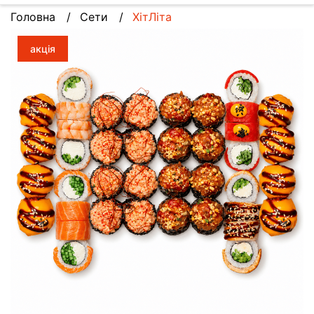
Головна
Сети
ХітЛіта
акція