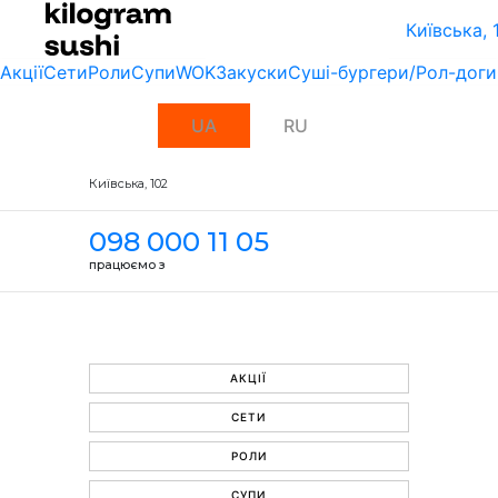
Київська, 
Акції
Сети
Роли
Супи
WOK
Закуски
Суші-бургери/Рол-доги
UA
RU
Київська, 102
098 000 11 05
працюємо з
АКЦІЇ
СЕТИ
РОЛИ
СУПИ