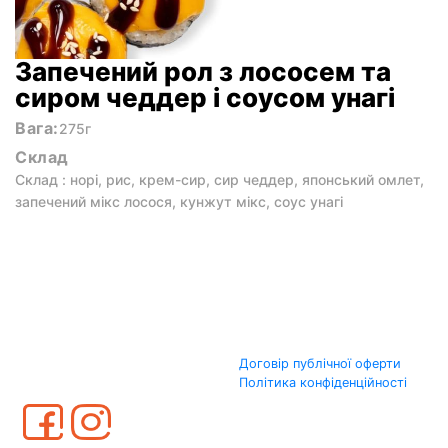
Запечений рол з лососем та
сиром чеддер і соусом унагі
Вага:
275г
Склад
Склад : норі, рис, крем-сир, сир чеддер, японський омлет,
запечений мікс лосося, кунжут мікс, соус унагі
Договір публічної оферти
Політика конфіденційності