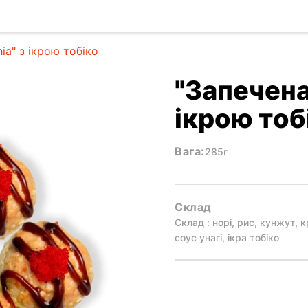
ia" з ікрою тобіко
"Запечена 
ікрою тоб
Вага:
285г
Склад
Склад : норі, рис, кунжут, 
соус унагі, ікра тобіко