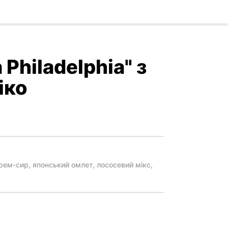
Philadelphia" з
іко
крем-сир, японський омлет, лососевий мікс,