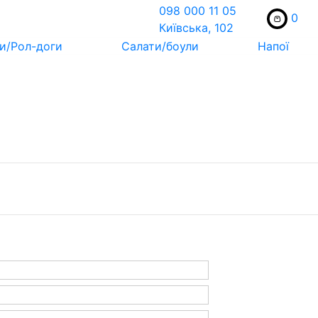
098 000 11 05
0
Київська, 102
и/Рол-доги
Салати/боули
Напої