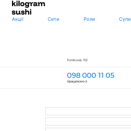
Акції
Сети
Роли
Супи
Київська, 102
098 000 11 05
працюємо з