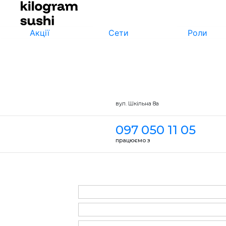
Акції
Сети
Роли
вул. Шкільна 8а
097 050 11 05
працюємо з