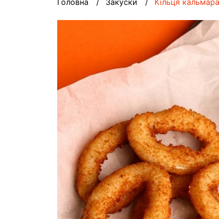
Головна
Закуски
Кільця кальмар