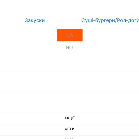
Закуски
Суші-бургери/Рол-дог
UA
RU
АКЦІЇ
СЕТИ