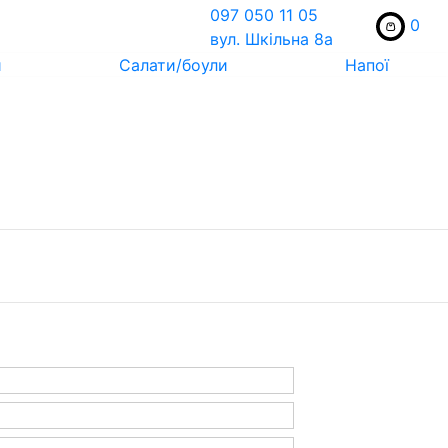
097 050 11 05
0
вул. Шкільна 8а
и
Салати/боули
Напої