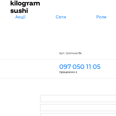
Акції
Сети
Роли
вул. Шкільна 8а
097 050 11 05
працюємо з