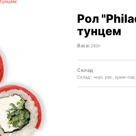
 тунцем
Рол "Phila
тунцем
Вага:
280г
Склад
Склад : норі, рис, крем-сир