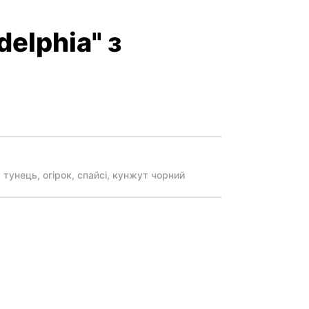
delphia" з
, тунець, огірок, спайсі, кунжут чорний