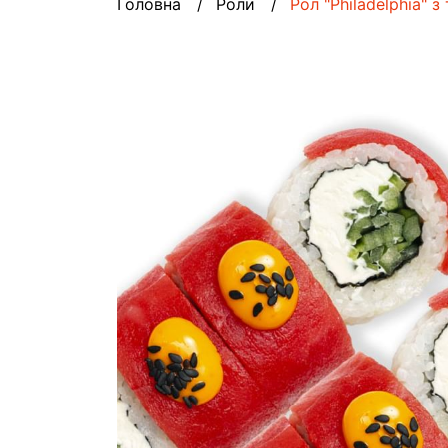
Головна
Роли
Рол "Philadelphia" з