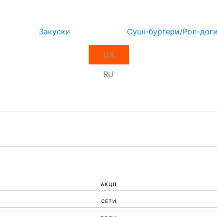
Закуски
Суші-бургери/Рол-дог
UA
RU
АКЦІЇ
СЕТИ