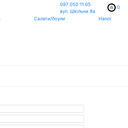
097 050 11 05
0
вул. Шкільна 8а
и
Салати/боули
Напої