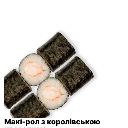
Макі-рол з королівською