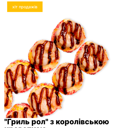
хіт продажів
"Гриль рол" з королівською