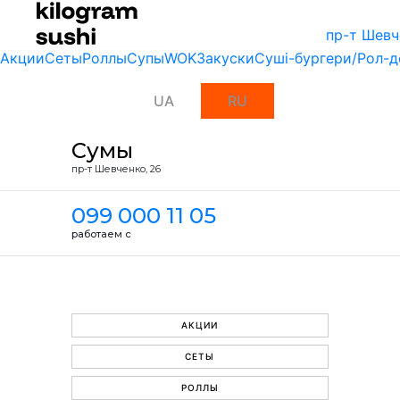
пр-т Шевч
Акции
Сеты
Роллы
Супы
WOK
Закуски
Суші-бургери/Рол-д
UA
RU
Сумы
пр-т Шевченко, 26
099 000 11 05
работаем с
АКЦИИ
СЕТЫ
РОЛЛЫ