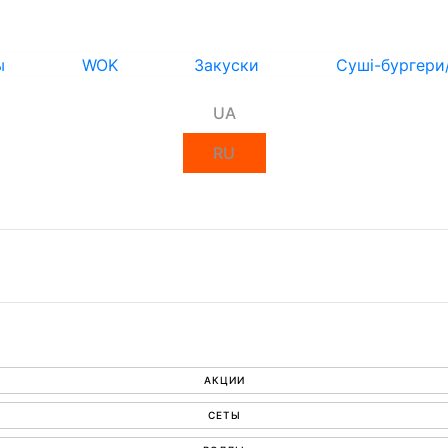
ы
WOK
Закуски
Суші-бургери
UA
RU
АКЦИИ
СЕТЫ