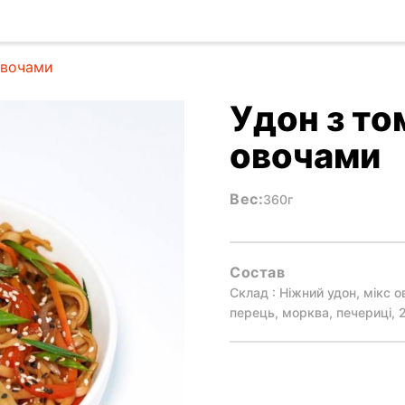
овочами
Удон з т
овочами
Вес:
360г
Состав
Склад : Ніжний удон, мікс 
перець, морква, печериці, 2