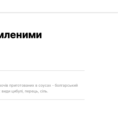
омленими
овочів приготованих в соусах - болгарський
 види цибулі, перець, сіль.