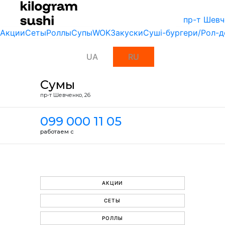
пр-т Шевч
Акции
Сеты
Роллы
Супы
WOK
Закуски
Суші-бургери/Рол-д
UA
RU
Сумы
пр-т Шевченко, 26
099 000 11 05
работаем с
АКЦИИ
СЕТЫ
РОЛЛЫ